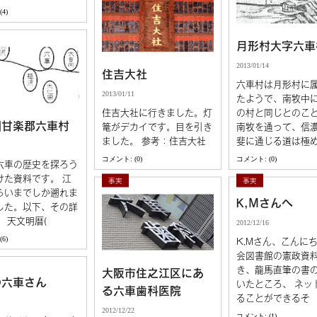
4)
月形村大字六車
2013/01/14
住吉大社
六車村は月形村に
2013/01/11
たようで、南牧中
住吉大社に行きました。灯
の村と同じとのこ
国甘楽郡六車村
篭がデカイです。目を引き
南牧を通って、信
ました。 参考：住吉大社
斐に通じる道は極
コメント: (0)
コメント: (0)
六車の歴史を探ろう
けた資料です。 江
事実
事実
らいまでしか遡れま
K,Mさんへ
した。以下、その詳
 天文明暦(
2012/12/16
6)
K,Mさん、こんにち
会図書館の憲政資
き、龍馬直筆の書
大阪市住之江区にあ
の六車さん
いたところ、 ネッ
る六車歯科医院
ることができるそ
2012/12/22
コメント: (1)