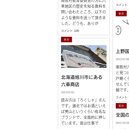
南牧村教育委員会の方に六
コメント: (
車地区の歴史を知る資料を
問い合わたところ、以下の
事実
ような資料を送って頂きま
した。どうも、ありが
コメント: (28)
事実
上野
2013/01/08
南牧村
と見つ
北海道旭川市にある
戸期く
六車商店
せんで
細です。
2013/01/05
コメント: (
読み方は「ろくしゃ」さん
です。道北ではお酒といえ
事実
ば男山というくらい有名な
全国
ブランドで、全面的に押し
ています。昔は仕事で
2012/10/28