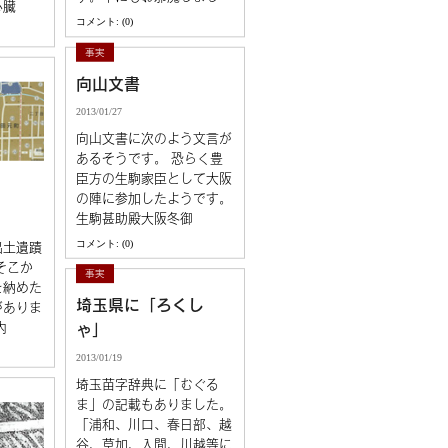
心臓
コメント: (0)
事実
向山文書
2013/01/27
向山文書に次のよう文言が
あるそうです。 恐らく豊
臣方の生駒家臣として大阪
の陣に参加したようです。
生駒甚助殿大阪冬御
コメント: (0)
出土遺蹟
そこか
事実
を納めた
埼玉県に「ろくし
がありま
内
ゃ」
2013/01/19
埼玉苗字辞典に「むぐる
ま」の記載もありました。
「浦和、川口、春日部、越
谷、草加、入間、川越等に