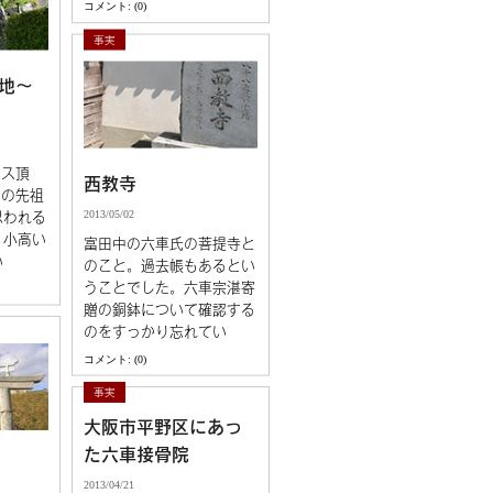
コメント: (0)
事実
地～
イス頂
西教寺
んの先祖
2013/05/02
思われる
。小高い
富田中の六車氏の菩提寺と
い
のこと。過去帳もあるとい
うことでした。六車宗湛寄
贈の銅鉢について確認する
のをすっかり忘れてい
コメント: (0)
事実
大阪市平野区にあっ
た六車接骨院
2013/04/21