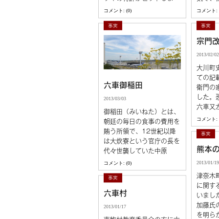
コメント: (0)
コメント: (
事実
事実
宗門
2013/02/02
大川町
ての記
六車御稲田
衛門の
した。
2013/03/03
六車又
御稲田（みいねた）とは、
コメント: (
朝廷の毎日の食事の費用を
賄う所領で、12世紀以降
事実
は大炊寮という官庁の長を
熊本
代々世襲していた中原
2013/01/19
コメント: (0)
津奈木
事実
に関す
六車村
いまし
加藤氏
2013/01/17
を明ら