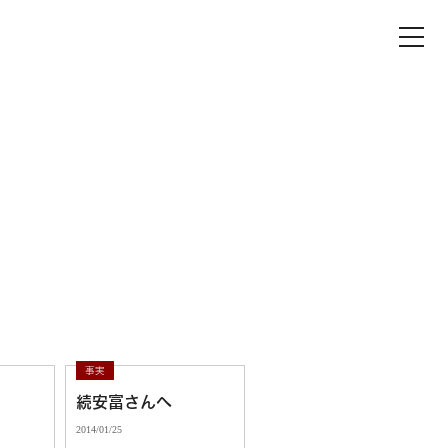
最近のコメント
「続安富さんへ」へのコメント
8
「謎の整理2」へのコメント
事実
続安富さんへ
「続安富さんへ」へのコメント
2014/01/25