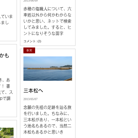
2013/06/09
3
赤穂の塩職人について、六
車姓以外から何かわからな
れていま
いかと思い、ネットで検索
しまし
してみました。すると、ヒ
ントになりそうな苗字
コメント: (2)
事実
かも
き、あ
！ 書
三本松へ
見て、ス
apで調
2013/05/07
念願の先祖の足跡を辿る旅
を行いました。ちなみに、
三本松があり、一本松とい
う地名もあるので、当然二
本松もあるかと思いき