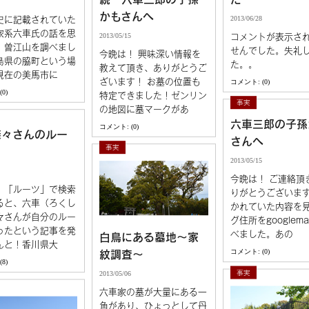
1
馬篠の六車氏
かもさんへ
2013/06/28
史に記載されていた
家系六車氏の話を思
2013/05/15
コメントが表示さ
、曽江山を調べまし
せんでした。失礼
今晩は！ 興味深い情報を
島県の脇町という場
た。。
教えて頂き、ありがとうご
現在の美馬市に
ざいます！ お墓の位置も
コメント: (0)
0)
特定できました！ゼンリン
事実
の地図に墓マークがあ
六車三郎の子孫
コメント: (0)
奈々さんのルー
さんへ
事実
2013/05/15
今晩は！ ご連絡頂
」「ルーツ」で検索
りがとうございます
ると、六車（ろくし
かれていた内容を
々さんが自分のルー
グ住所をgooglem
ったという記事を発
べました。あの
白鳥にある墓地～家
んと！香川県大
コメント: (0)
紋調査～
8)
事実
2013/05/06
六車家の墓が大量にある一
角があり、ひょっとして丹