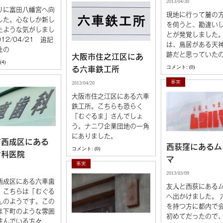
2013/04/30
りに富田八幡宮へ向
現地に行って麓の
した。心なしか新し
を伺うと、勘違い
たような気がしまし
とが発覚しました
012/04/21 追記
は、鳥居がある天
社の
跡だと思っていた
大阪市住之江区にあ
4)
コメント: (0)
る六車鉄工所
事実
2013/04/20
大阪市住之江区にある六車
鉄工所。こちらも恐らく
「むぐるま」さんでしょ
う。ナニワ企業団地の一角
にありました。
市西成区にある
西荻窪にあるム
コメント: (0)
歯科医院
マ
事実
2013/03/09
西成区にある六車歯
友人と西荻にある
。こちらは「むぐる
へ出かけました。 
んのようです。この
を持つ方に都内で
は下町のような雰囲
初めてだったので、
住んでいる方々