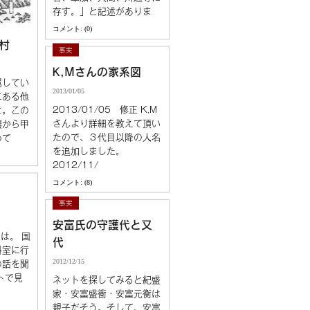
存す。」と記述がありま
コメント: (0)
村
事実
K,Mさんの家系図
属してい
2013/01/05
にある他
2013/01/05 修正 K,M
と。この
さんより詳細を教えて頂い
濃から甲
たので、３代目以降の人名
めて
を追加しました。
2012/11/
コメント: (8)
事実
安富氏の守護代と又
は。 国
代
料室に行
2012/12/15
の話を聞
トで見
ネットを探してみると紀盛
家・安富盛衝・安富元衡は
親子だそう。そして、安富