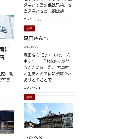
盛長と安富盛保は兄弟。安
富盛長と安富元綱は親
コメント: (0)
事実
森田さんへ
2012/10/06
南に
森田さん こんにちは。 六
店
車です。 ご連絡ありがと
うございました。 六車姓
と生業との関係に興味がお
た際に発
ありとのことで、
で写真
。
コメント: (1)
事実
京都へ3