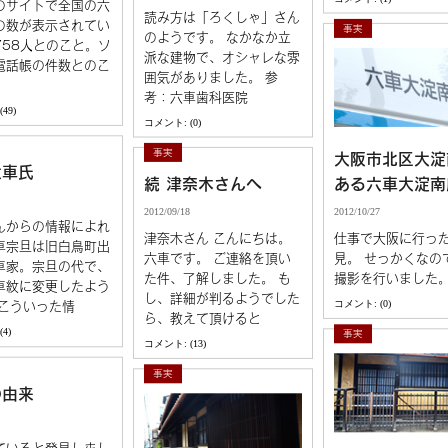
のサイトで全国の六
読み方は「ろくしゃ」さん
の数が表示されてい
事実
のようです。 なかなか立
758人とのこと。ソ
派な建物で、オシャレな雰
電話帳の件数とのこ
囲気がありました。 参
考：六車歯科医院
49)
コメント: (0)
事実
大阪市北区大淀
六車氏
続 津奈木さんへ
ある六車大淀南
2012/09/18
2012/10/27
んからの情報によれ
津奈木さん こんにちは。
仕事で大阪に行っ
車宗旦は旧白鳥町出
六車です。 ご連絡を頂い
見。 せっかくなの
車家。宗旦の代で、
た件、了解しました。 も
撮影を行いました
車紋に変更したよう
し、詳細が判るようでした
コメント: (0)
 こういった情
ら、教えて頂けると
4)
事実
コメント: (13)
事実
の由来
ていると発見しまし