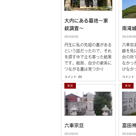
大内にある墓地～家
紋調査～
雨滝
2013/05/05
2013/05/03
丹生に私の先祖の墓がある
六車宗
という話だったので、それ
跡を見
を探す中で立ち寄った結果
台の所
です。結局、自分の家系に
なかっ
つながる墓は見つかり
けなか
コメント: (0)
コメント: (
事実
事実
六車宗旦
富田
2013/05/01
2013/05/01