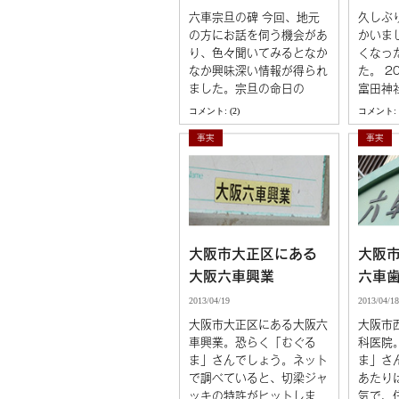
六車宗旦の碑 今回、地元
久しぶ
の方にお話を伺う機会があ
かいま
り、色々聞いてみるとなか
くなっ
なか興味深い情報が得られ
た。 2
ました。宗旦の命日の
富田神
コメント: (2)
コメント: (
事実
事実
大阪市大正区にある
大阪
大阪六車興業
六車
2013/04/19
2013/04/18
大阪市大正区にある大阪六
大阪市
車興業。恐らく「むぐる
科医院
ま」さんでしょう。ネット
ま」さ
で調べていると、切梁ジャ
あたり
ッキの特許がヒットしま
気で、