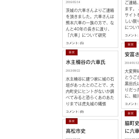
2016/05/14
ご連絡
ます。
茨城の六車さんよりご連絡
サイト
を頂きました。六車さんは
しい限
熊本六車の一族の方で、な
につい
んと40年の長きに渡り、
「六車」について研究
コメント: (
コメント: (5)
事実
事実
安富
水主楠谷の六車氏
2014/01/12
2013/09/22
大変興
とうご
水主楠谷に建つ家に城の石
黒田氏
垣があったとのことで、大
りだっ
内町史にヒントがないか調
に、細
べてみると恐らくあのあた
りまでは虎丸城の縄張
コメント: (
コメント: (0)
事実
事実
脇町史
高松市史
に六車