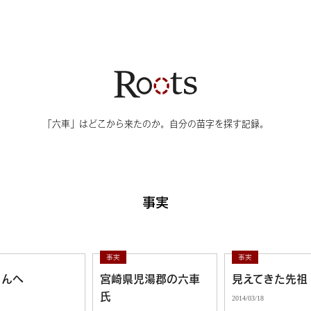
イトマップ
「六車」はどこから来たのか。自分の苗字を探す記録。
最近の投稿
タグ
事実
茨城の六車さんが本を出しまし
5
リサーチ
た！
5
個人家系
井上さんへ
事実
事実
さんへ
宮崎県児湯郡の六車
見えてきた先祖
5
荒井さんへ
六車村
氏
2014/03/18