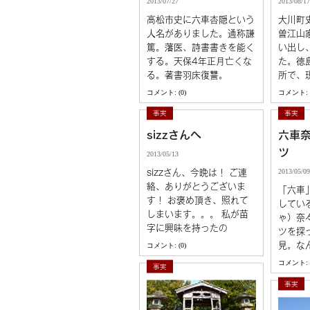
2013/07/27
2013/08/17
高松市史に六車杏隠という
大川町
人名がありました。通称謙
曽江山
篤。藩医、詩書書きを能く
い出し
する。天保4年正月亡くな
た。徳
る。著書羽床復讐。
所で、
コメント: (0)
コメント: (
事実
事実
sizzさんへ
六車
ツ
2013/05/13
2013/05/09
sizzさん、今晩は！ ご連
絡、ありがとうございま
「六車
す！ お褒め頂き、照れて
してい
しまいます。。。 私が苗
ゃ）奈
字に興味を持ったの
ツを探
見。な
コメント: (0)
コメント: (
事実
事実