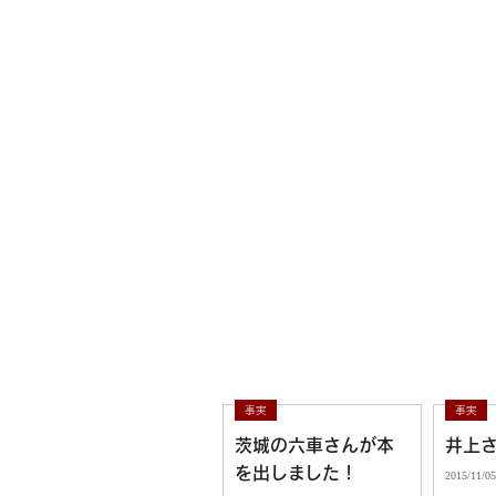
苗字の起源を探りたい
家紋
サ
ジャンル
99
事実
13
仮説
事実
事実
茨城の六車さんが本
井上
2
質問
を出しました！
2015/11/05