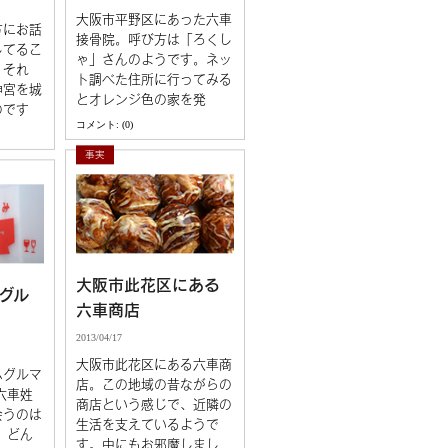
大阪市平野区にあった六車
方にお話
接骨院。呼び方は「ろくし
してるこ
ゃ」さんのようです。ネッ
。それ
ト調べた住所に行ってみる
神宮を城
とオレンジ色の家を発
のです
コメント: (0)
事実
大阪市此花区にある
グル
六車商店
2013/04/17
大阪市此花区にある六車商
ムグルマ
店。この地域の昔ながらの
六車姓
商店という感じで、近隣の
会うのは
生活を支えているようで
 どん
す。中にもお邪魔しまし