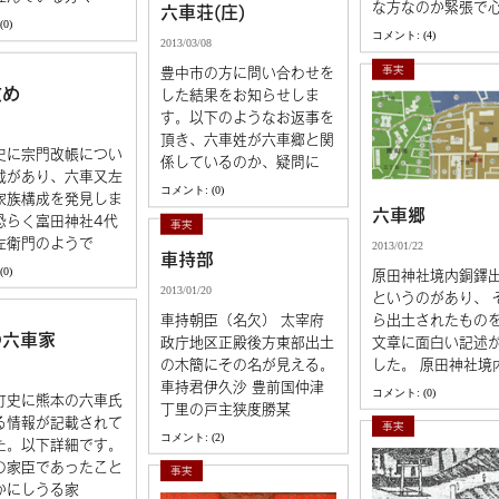
な方なのか緊張で
六車荘(庄)
0)
コメント: (4)
2013/03/08
事実
豊中市の方に問い合わせを
改め
した結果をお知らせしま
す。以下のようなお返事を
頂き、六車姓が六車郷と関
史に宗門改帳につい
係しているのか、疑問に
載があり、六車又左
コメント: (0)
家族構成を発見しま
六車郷
恐らく富田神社4代
事実
左衛門のようで
2013/01/22
車持部
0)
原田神社境内銅鐸
2013/01/20
というのがあり、 
車持朝臣（名欠） 太宰府
ら出土されたもの
の六車家
政庁地区正殿後方東部出土
文章に面白い記述
の木簡にその名が見える。
した。 原田神社境
車持君伊久沙 豊前国仲津
コメント: (0)
町史に熊本の六車氏
丁里の戸主狭度勝某
る情報が記載されて
事実
コメント: (2)
た。以下詳細です。
の家臣であったこと
事実
かにしうる家