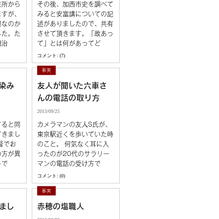
住所から
その後、加西市史を調べて
「続安富さんへ」へのコメント
ますが、
みると安富講についての記
1
辺なのか
述がありましたので、共有
「謎の整理2」へのコメント
した。た
させて頂きます。「故あっ
明治
て」とは何があってど
コメント: (7)
「続 津奈木さんへ」へのコメン
ト
事実
6
染み
友人が聞いた六車さ
「生まれた土地から始める自分
んの電話の取り方
の証明」へのコメント
2013/09/25
すると同
カメラマンの友人S氏が、
「続 津奈木さんへ」へのコメン
てきまし
東京駅近くを歩いていた時
0
ト
督でお
のこと。 何気なく耳に入
の方が異
ったのが20代のサラリー
うで
マンの電話の受け方で
「生まれた土地から始める自分
の証明」へのコメント
コメント: (0)
事実
「生まれた土地から始める自分
まし
赤穂の塩職人
の証明」へのコメント