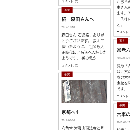
コメント: (0)
こちら
車さん
事実
ます。
続 森田さんへ
ースは
と。
2012/10/10
コメント: (
森田さん ご連絡、ありが
とうございます。 教えて
事実
頂いたように、 祖父も大
家老
正時代に北海道へ入植した
ようです。 孫の私か
2012/09/21
コメント: (0)
廣瀬さ
ば、六
事実
身の六
家紋を
です。
コメント: (
事実
京都へ4
六車
2012/08/26
2012/08/17
六角堂 紫雲山頂法寺と号
検索し