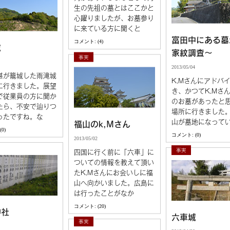
生の先祖の墓とはここかと
心躍りましたが、お墓参り
に来ている方に聞くと
富田中にある墓
コメント: (4)
城
家紋調査～
事実
2013/05/04
湛が籠城した雨滝城
K,Mさんにアドバ
に行きました。展望
き、かつてK,Mさ
で従業員の方に聞か
のお墓があったと
たら、不安で辿りつ
場所に行きました
ったですね。な
山が墓地になって
福山のk,Mさん
0)
コメント: (0)
2013/05/02
事実
四国に行く前に「六車」に
ついての情報を教えて頂い
たK,Mさんにお会いしに福
山へ向かいました。広島に
は行ったことがなか
コメント: (20)
神社
六車城
事実