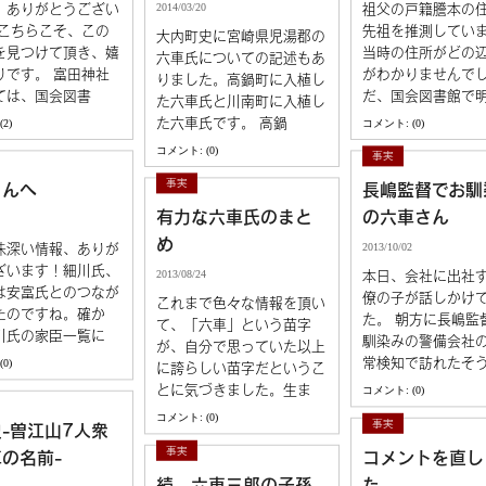
2014/03/20
、ありがとうござい
祖父の戸籍謄本の
 こちらこそ、この
先祖を推測してい
宮崎県児湯郡の六車氏
大内町史に宮崎県児湯郡の
2
古寺名刹・城
を見つけて頂き、嬉
当時の住所がどの
六車氏についての記述もあ
りです。 富田神社
がわかりませんで
りました。高鍋町に入植し
見えてきた先祖
ては、国会図書
だ、国会図書館で
た六車氏と川南町に入植し
7
安富氏
た六車氏です。 高鍋
2)
コメント: (0)
続安富さんへ
コメント: (0)
事実
1
富田中の六車氏
事実
さんへ
長嶋監督でお馴
安富さんへ
有力な六車氏のまと
の六車さん
6
水主楠谷の六車氏
め
2013/10/02
味深い情報、ありが
全国の六車さんにお聞きします
ざいます！細川氏、
2013/08/24
本日、会社に出社
は安富氏とのつなが
僚の子が話しかけ
これまで色々な情報を頂い
1
熊本の六車氏
たのですね。確か
た。 朝方に長嶋監
長嶋監督でお馴染みの六車さん
て、「六車」という苗字
川氏の家臣一覧に
馴染みの警備会社
が、自分で思っていた以上
常検知で訪れたそ
0)
に誇らしい苗字だというこ
3
脇の六車氏
友人が聞いた六車さんの電話の
とに気づきました。生ま
コメント: (0)
取り方
コメント: (0)
事実
-曽江山7人衆
3
車持
事実
の名前-
コメントを直し
水主楠谷の六車氏
続 六車三郎の子孫
た