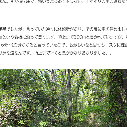
せん。すぐ横は崖で、怖いったらありゃしない。１年ぶりの車の運転だ
宮崎県児湯郡の六車氏
2
古寺名刹・城
見えてきた先祖
7
安富氏
半疑でしたが、言っていた通りに休憩所があり、その脇に車を停めまし
跡という看板に沿って登ります。頂上まで300mと書かれていますが、
続安富さんへ
1
15分～20分かかると言っていたので、おかしいなと思うも、スグに理
富田中の六車氏
り急な道なんです。頂上まで行くと息がかなりあがりました。。
安富さんへ
6
水主楠谷の六車氏
全国の六車さんにお聞きします
1
熊本の六車氏
長嶋監督でお馴染みの六車さん
3
脇の六車氏
友人が聞いた六車さんの電話の
取り方
3
車持
水主楠谷の六車氏