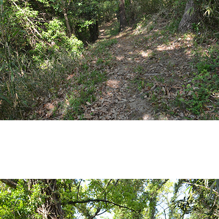
1
馬篠の六車氏
。