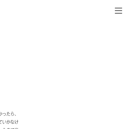
最近のコメント
「続安富さんへ」へのコメント
8
「謎の整理2」へのコメント
かったら、
「続安富さんへ」へのコメント
ていかなけ