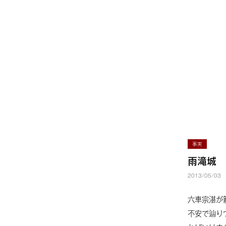
苗字の起源を探りたい
家紋
サ
ジャンル
事実
99
事実
雨滝城
2013/05/03
13
仮説
六車宗湛が
不安で辿り
2
質問